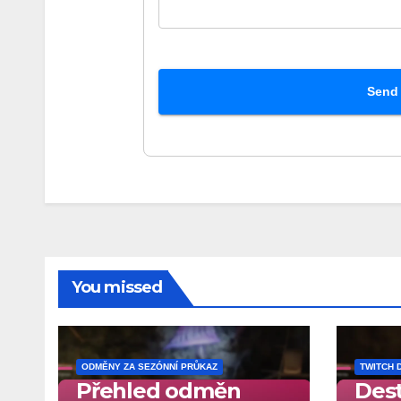
Send
You missed
ODMĚNY ZA SEZÓNNÍ PRŮKAZ
TWITCH 
Přehled odměn
Dest