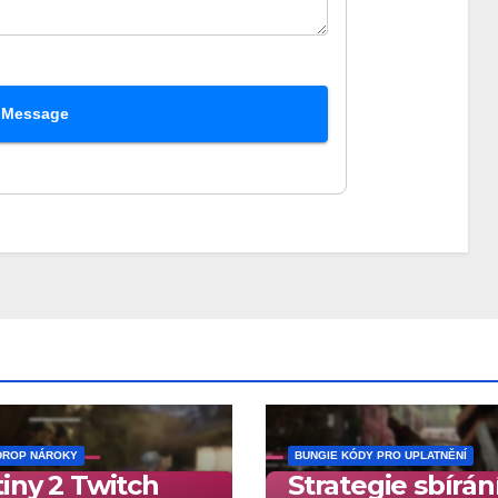
 Message
DROP NÁROKY
BUNGIE KÓDY PRO UPLATNĚNÍ
iny 2 Twitch
Strategie sbírán