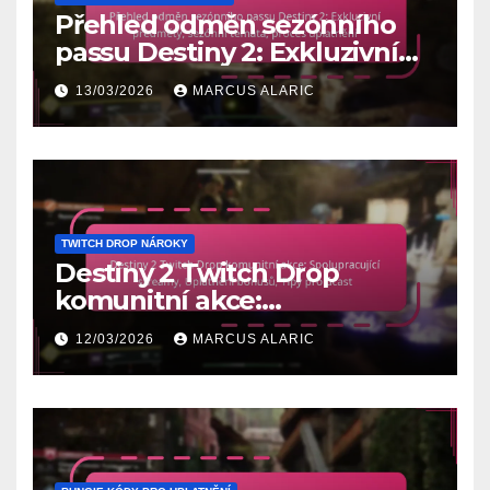
Přehled odměn sezónního
passu Destiny 2: Exkluzivní
předměty, sezónní témata,
13/03/2026
MARCUS ALARIC
proces uplatnění
TWITCH DROP NÁROKY
Destiny 2 Twitch Drop
komunitní akce:
Spolupracující streamy,
12/03/2026
MARCUS ALARIC
Uplatnění bonusů, Tipy pro
účast