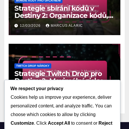
BUNGIE KÓDY PRO UPLATNĚNÍ
Strategie sbírání kódů v
Destiny 2: Organizace kódů,
Maximální odměny,
12/03/2026
MARCUS ALARIC
Sledování pokroku
TWITCH DROP NÁROKY
Strategie Twitch Drop pro
Destiny 2: Maximální zisky,
Efektivní účast, Zkušenosti
We respect your privacy
11/03/2026
MARCUS ALARIC
komunity
Cookies help us improve your experience, deliver
personalized content, and analyze traffic. You can
choose which cookies to allow by clicking
Customize
. Click
Accept All
to consent or
Reject