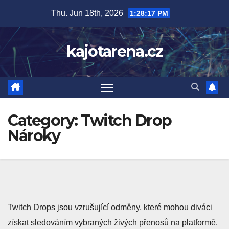
Skip
Thu. Jun 18th, 2026
1:28:18 PM
to
content
kajotarena.cz
Category:
Twitch Drop
Nároky
Twitch Drops jsou vzrušující odměny, které mohou diváci
získat sledováním vybraných živých přenosů na platformě.