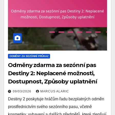
ODMĚNY ZA SEZÓNNÍ PRŮKAZ
Odměny zdarma za sezónní pas
Destiny 2: Neplacené možnosti,
Dostupnost, Způsoby uplatnění
09/03/2026
MARCUS ALARIC
Destiny 2 poskytuje hráčům řadu bezplatných odměn
prostřednictvím svého sezónního pasu, včetně
kosmetiky, vybavení a dalších předmětů, které zlepšují