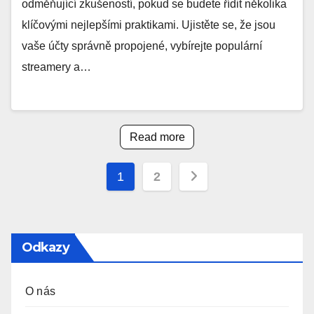
odměňující zkušeností, pokud se budete řídit několika
klíčovými nejlepšími praktikami. Ujistěte se, že jsou
vaše účty správně propojené, vybírejte populární
streamery a…
Read more
Posts
1
2
pagination
Odkazy
O nás