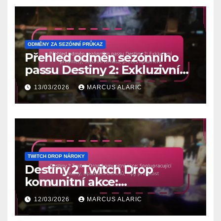
ODMĚNY ZA SEZÓNNÍ PRŮKAZ
Přehled odměn sezónního
passu Destiny 2: Exkluzivní
předměty, sezónní témata,
13/03/2026
MARCUS ALARIC
proces uplatnění
TWITCH DROP NÁROKY
Destiny 2 Twitch Drop
komunitní akce:
Spolupracující streamy,
12/03/2026
MARCUS ALARIC
Uplatnění bonusů, Tipy pro
účast