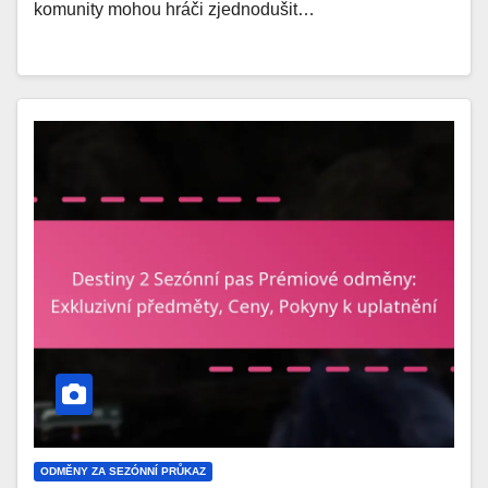
komunity mohou hráči zjednodušit…
ODMĚNY ZA SEZÓNNÍ PRŮKAZ