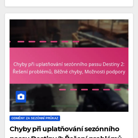
ODMĚNY ZA SEZÓNNÍ PRŮKAZ
Chyby při uplatňování sezónního