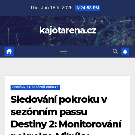
Skip
Thu. Jun 18th, 2026
6:25:00 PM
to
content
kajotarena.cz
ODMĚNY ZA SEZÓNNÍ PRŮKAZ
Sledování pokroku v
sezónním passu
Destiny 2: Monitorování