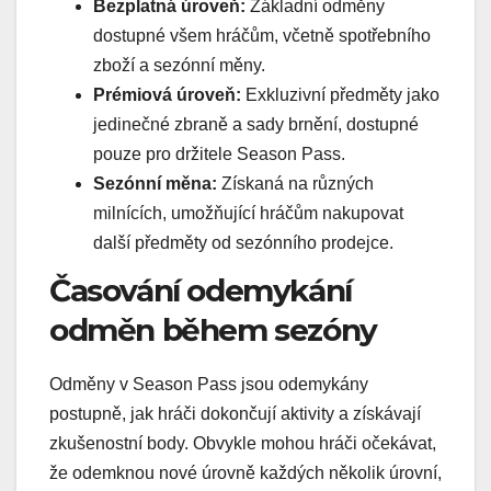
Bezplatná úroveň:
Základní odměny
dostupné všem hráčům, včetně spotřebního
zboží a sezónní měny.
Prémiová úroveň:
Exkluzivní předměty jako
jedinečné zbraně a sady brnění, dostupné
pouze pro držitele Season Pass.
Sezónní měna:
Získaná na různých
milnících, umožňující hráčům nakupovat
další předměty od sezónního prodejce.
Časování odemykání
odměn během sezóny
Odměny v Season Pass jsou odemykány
postupně, jak hráči dokončují aktivity a získávají
zkušenostní body. Obvykle mohou hráči očekávat,
že odemknou nové úrovně každých několik úrovní,