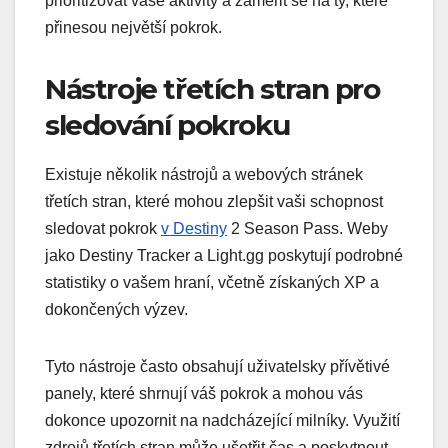
prioritizovat vaše aktivity a zaměřit se na ty, které
přinesou největší pokrok.
Nástroje třetích stran pro
sledování pokroku
Existuje několik nástrojů a webových stránek
třetích stran, které mohou zlepšit vaši schopnost
sledovat pokrok
v Destiny
2 Season Pass. Weby
jako Destiny Tracker a Light.gg poskytují podrobné
statistiky o vašem hraní, včetně získaných XP a
dokončených výzev.
Tyto nástroje často obsahují uživatelsky přívětivé
panely, které shrnují váš pokrok a mohou vás
dokonce upozornit na nadcházející milníky. Využití
zdrojů třetích stran může ušetřit čas a poskytnout