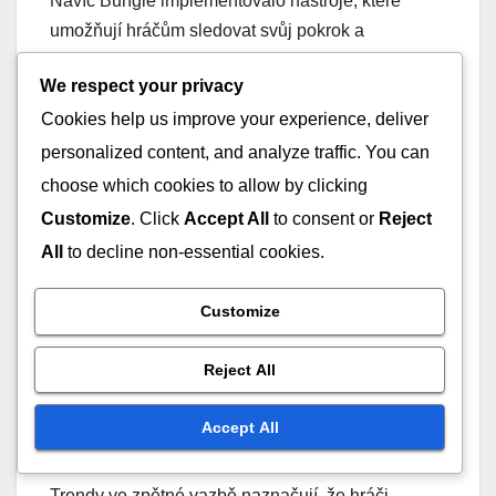
Navíc Bungie implementovalo nástroje, které
umožňují hráčům sledovat svůj pokrok a
porovnávat ho s přáteli. Tento sociální aspekt
We respect your privacy
podporuje pocit komunity a soutěživosti, motivující
Cookies help us improve your experience, deliver
hráče, aby zůstali aktivní po celou sezónu.
personalized content, and analyze traffic. You can
Trendy zpětné vazby
choose which cookies to allow by clicking
Customize
. Click
Accept All
to consent or
Reject
komunity
All
to decline non-essential cookies.
Zpětná vazba komunity hrála klíčovou roli při
Customize
formování aktuálního Season Pass. Hráči vyjádřili
své preference pro více zapojující obsah a jasnější
Reject All
systémy sledování, což vedlo k vylepšením, která
vidíme dnes. Tato reakce na vstupy hráčů pomohla
Accept All
vybudovat důvěru a loajalitu v rámci komunity.
Trendy ve zpětné vazbě naznačují, že hráči