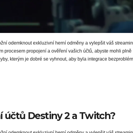
žní odemknout exkluzivní herní odměny a vylepšit váš streami
m procesem propojení a ověření vašich účtů, abyste mohli plně
yby, kterým je dobré se vyhnout, aby byla integrace bezproblé
í účtů Destiny 2 a Twitch?
ní odemknout exkluzivní herní odměny a vylepšit váš streami