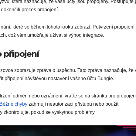
výzvu, která naznačuje, že vaše účty jsou propojeny. Postupujte
dokončili proces propojení.
nání, které se během tohoto kroku zobrazí. Potvrzení propojení
tch, což vám umožňuje užívat si výhod integrace.
 připojení
razovce zobrazuje zpráva o úspěchu. Tato zpráva naznačuje, že
řit připojení návštěvou nastavení vašeho účtu Bungie.
držení odměn nebo oznámení, vraťte se na stránku pro propojen
Běžné chyby
zahrnují neautorizaci přístupu nebo použití
ly zkontrolujte, pokud se vyskytnou problémy.