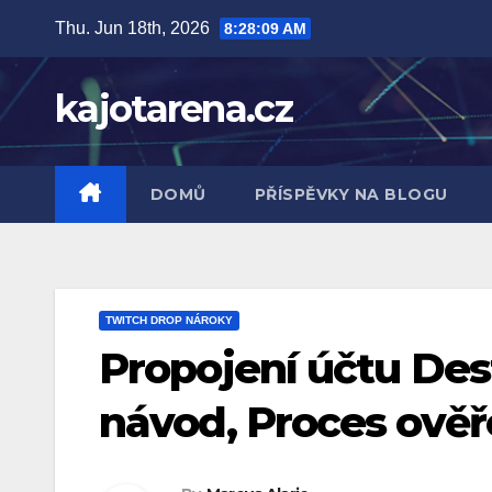
Skip
Thu. Jun 18th, 2026
8:28:10 AM
to
content
kajotarena.cz
DOMŮ
PŘÍSPĚVKY NA BLOGU
TWITCH DROP NÁROKY
Propojení účtu Des
návod, Proces ověř