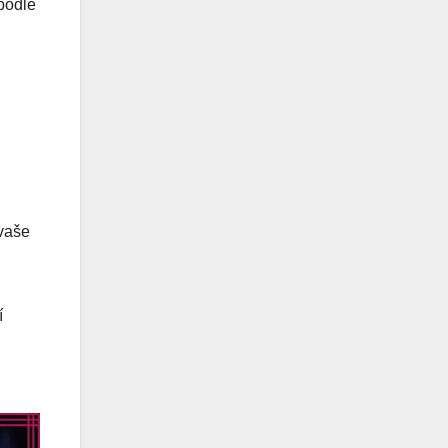
 podle
 vaše
í