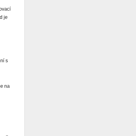
řovací
d je
ní s
je na