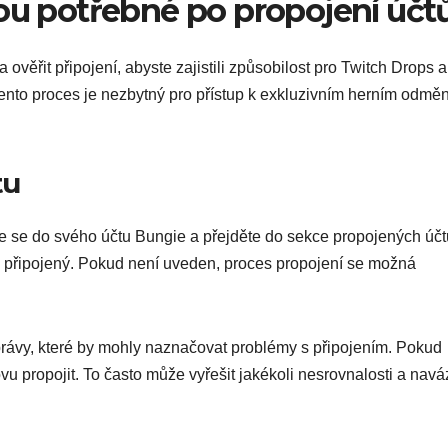
sou potřebné po propojení účt
 ověřit připojení, abyste zajistili způsobilost pro Twitch Drops a
 Tento proces je nezbytný pro přístup k exkluzivním herním odm
tu
aste se do svého účtu Bungie a přejděte do sekce propojených účt
o připojený. Pokud není uveden, proces propojení se možná
právy, které by mohly naznačovat problémy s připojením. Pokud
vu propojit. To často může vyřešit jakékoli nesrovnalosti a navá