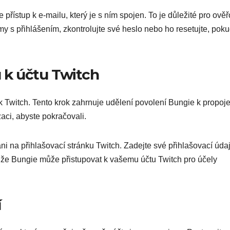
 přístup k e-mailu, který je s ním spojen. To je důležité pro ově
y s přihlášením, zkontrolujte své heslo nebo ho resetujte, poku
u k účtu Twitch
 k Twitch. Tento krok zahrnuje udělení povolení Bungie k propoje
zaci, abyste pokračovali.
ni na přihlašovací stránku Twitch. Zadejte své přihlašovací úda
te, že Bungie může přistupovat k vašemu účtu Twitch pro účely
í