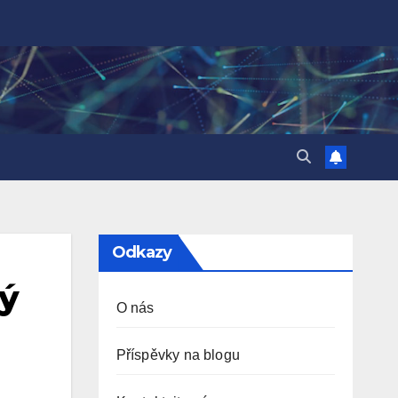
Odkazy
ný
O nás
Příspěvky na blogu