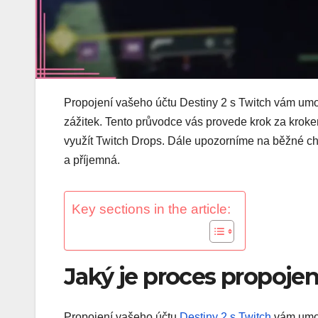
Propojení vašeho účtu Destiny 2 s Twitch vám umo
zážitek. Tento průvodce vás provede krok za kroke
využít Twitch Drops. Dále upozorníme na běžné ch
a příjemná.
Key sections in the article:
Jaký je proces propojen
Propojení vašeho účtu
Destiny 2
s Twitch
vám umož