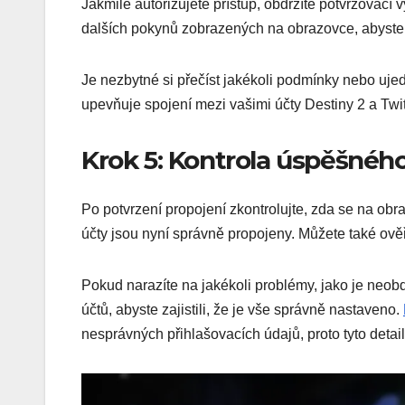
Jakmile autorizujete přístup, obdržíte potvrzovací 
dalších pokynů zobrazených na obrazovce, abyste 
Je nezbytné si přečíst jakékoli podmínky nebo ujed
upevňuje spojení mezi vašimi účty Destiny 2 a Twi
Krok 5: Kontrola úspěšného
Po potvrzení propojení zkontrolujte, zda se na ob
účty jsou nyní správně propojeny. Můžete také ově
Pokud narazíte na jakékoli problémy, jako je neob
účtů, abyste zajistili, že je vše správně nastaveno.
nesprávných přihlašovacích údajů, proto tyto detai