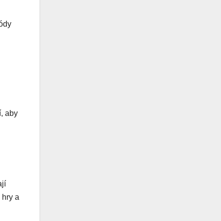
kódy
í, aby
jí
 hry a