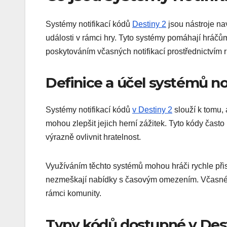
Systémy notifikací kódů
Destiny 2
jsou nástroje na
události v rámci hry. Tyto systémy pomáhají hráčů
poskytováním včasných notifikací prostřednictvím 
Definice a účel systémů no
Systémy notifikací kódů
v Destiny 2
slouží k tomu,
mohou zlepšit jejich herní zážitek. Tyto kódy čast
výrazně ovlivnit hratelnost.
Využíváním těchto systémů mohou hráči rychle přist
nezmeškají nabídky s časovým omezením. Včasné d
rámci komunity.
Typy kódů dostupné v Des