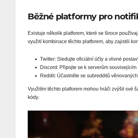
Běžné platformy pro notif
Existuje několik platforem, které se široce používaj
využití kombinace těchto platforem, aby zajistili ko
Twitter: Sledujte oficiální účty a vlivné post
Discord: Připojte se k serverům souvisejícím
Reddit: Účastněte se subredditů věnovaných
Využitím těchto platforem mohou hráči zvýšit své š
kódy.