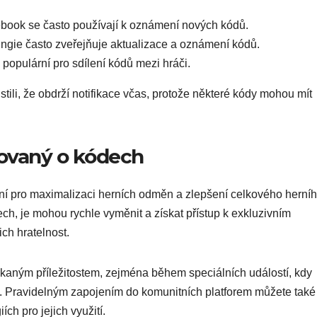
cebook se často používají k oznámení nových kódů.
Bungie často zveřejňuje aktualizace a oznámení kódů.
 populární pro sdílení kódů mezi hráči.
istili, že obdrží notifikace včas, protože některé kódy mohou mít
movaný o kódech
ní pro maximalizaci herních odměn a zlepšení celkového herní
ech, je mohou rychle vyměnit a získat přístup k exkluzivním
ch hratelnost.
škaným příležitostem, zejména během speciálních událostí, kdy
. Pravidelným zapojením do komunitních platforem můžete také
ch pro jejich využití.