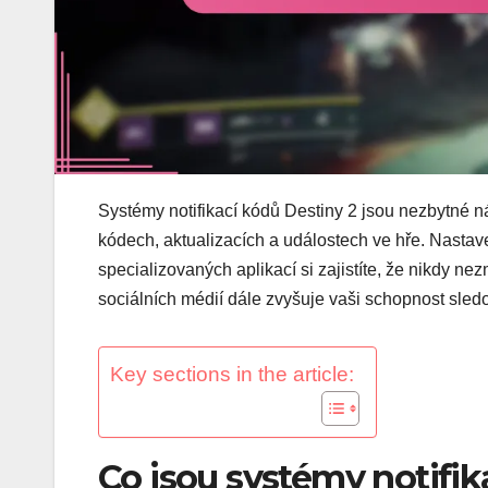
Systémy notifikací kódů Destiny 2 jsou nezbytné ná
kódech, aktualizacích a událostech ve hře. Nastave
specializovaných aplikací si zajistíte, že nikdy ne
sociálních médií dále zvyšuje vaši schopnost sledo
Key sections in the article:
Co jsou systémy notifik