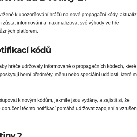
vržené k upozorňování hráčů na nové propagační kódy, aktuali
m zůstat informováni a maximalizovat své výhody ve hře
různých platforem.
tifikací kódů
 aby hráče udržovaly informované o propagačních kódech, které
o poskytují herní předměty, měnu nebo speciální události, které 
upovat k novým kódům, jakmile jsou vydány, a zajistit si, že
oručení těchto notifikací pomáhá udržovat zapojení a vzrušen
tiny 2