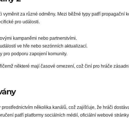
či vyměnit za různé odměny. Mezi běžné typy patří propagační 
ifické pro události.
govými kampaněmi nebo partnerstvími.
dálostí ve hře nebo sezónních aktualizací.
y pro podporu zapojení komunity.
přičemž některé mají časové omezení, což činí pro hráče zásadn
vány
rostřednictvím několika kanálů, což zajišťuje, že hráči dostáva
čení patří platformy sociálních médií, oficiální webové stránky