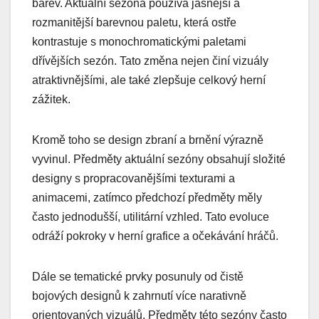
barev. Aktuální sezóna používá jasnější a
rozmanitější barevnou paletu, která ostře
kontrastuje s monochromatickými paletami
dřívějších sezón. Tato změna nejen činí vizuály
atraktivnějšími, ale také zlepšuje celkový herní
zážitek.
Kromě toho se design zbraní a brnění výrazně
vyvinul. Předměty aktuální sezóny obsahují složité
designy s propracovanějšími texturami a
animacemi, zatímco předchozí předměty měly
často jednodušší, utilitární vzhled. Tato evoluce
odráží pokroky v herní grafice a očekávání hráčů.
Dále se tematické prvky posunuly od čistě
bojových designů k zahrnutí více narativně
orientovaných vizuálů. Předměty této sezóny často