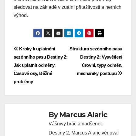
sledovat na základě vizuální přitažlivosti a herních
výhod.
Post
Kroky k uplatnění
Struktura sezónního pasu
sezónního pasu Destiny 2:
Destiny 2: Vysvětlení
navigation
Jak uplatnit odměny,
úrovní, typy odměn,
Časové osy, Běžné
mechaniky postupu
problémy
By
Marcus Alaric
Vášnivý hráč a nadšenec
Destiny 2, Marcus Alaric věnoval