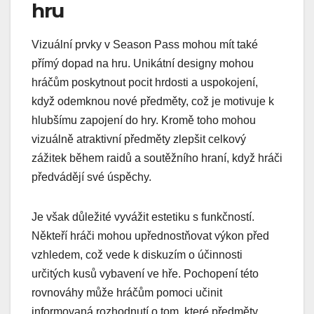
hru
Vizuální prvky v Season Pass mohou mít také
přímý dopad na hru. Unikátní designy mohou
hráčům poskytnout pocit hrdosti a uspokojení,
když odemknou nové předměty, což je motivuje k
hlubšímu zapojení do hry. Kromě toho mohou
vizuálně atraktivní předměty zlepšit celkový
zážitek během raidů a soutěžního hraní, když hráči
předvádějí své úspěchy.
Je však důležité vyvážit estetiku s funkčností.
Někteří hráči mohou upřednostňovat výkon před
vzhledem, což vede k diskuzím o účinnosti
určitých kusů vybavení ve hře. Pochopení této
rovnováhy může hráčům pomoci učinit
informovaná rozhodnutí o tom, které předměty