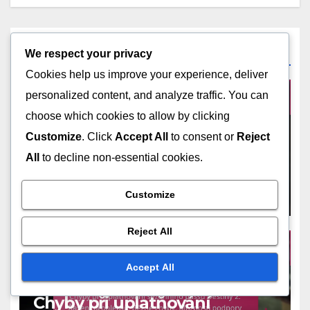
Related Post
We respect your privacy
Cookies help us improve your experience, deliver
personalized content, and analyze traffic. You can
choose which cookies to allow by clicking
ODMĚNY ZA SEZÓNNÍ PRŮKAZ
Customize
. Click
Accept All
to consent or
Reject
Přehled odměn sezónního
All
to decline non-essential cookies.
passu Destiny 2: Exkluzivní
předměty, sezónní témata,
MAR 13, 2026
MARCUS ALARIC
Customize
proces uplatnění
Reject All
Accept All
ODMĚNY ZA SEZÓNNÍ PRŮKAZ
Chyby při uplatňování