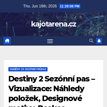
Skip
Thu. Jun 18th, 2026
11:29:09 PM
to
content
kajotarena.cz
ODMĚNY ZA SEZÓNNÍ PRŮKAZ
Destiny 2 Sezónní pas –
Vizualizace: Náhledy
položek, Designové