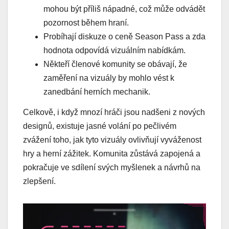
mohou být příliš nápadné, což může odvádět
pozornost během hraní.
Probíhají diskuze o ceně Season Pass a zda
hodnota odpovídá vizuálním nabídkám.
Někteří členové komunity se obávají, že
zaměření na vizuály by mohlo vést k
zanedbání herních mechanik.
Celkově, i když mnozí hráči jsou nadšeni z nových
designů, existuje jasné volání po pečlivém
zvážení toho, jak tyto vizuály ovlivňují vyváženost
hry a herní zážitek. Komunita zůstává zapojená a
pokračuje ve sdílení svých myšlenek a návrhů na
zlepšení.