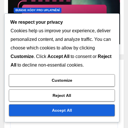
BUNGIE KÓDY PRO UPLATNĚNÍ
Kódy pro kosmetiku Destiny
We respect your privacy
2: Unikátní předměty, Sezónní
témata, Způsoby uplatnění
Cookies help us improve your experience, deliver
MAR 3, 2026
MARCUS ALARIC
personalized content, and analyze traffic. You can
choose which cookies to allow by clicking
Customize
. Click
Accept All
to consent or
Reject
All
to decline non-essential cookies.
Leave a Reply
Customize
Your email address will not be published.
Required
fields are marked
*
Reject All
Comment
*
Accept All