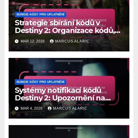
BUNGIE KÓDY PRO UPLATNĚNÍ
Strategie sbírání kódů v
Destiny 2: Organizace kódů,
Maximální odměny, Sledování
MAR 12, 2026
MARCUS ALARIC
pokroku
BUNGIE KÓDY PRO UPLATNĚNÍ
Systémy notifikací kódů
Destiny 2: Upozornění na
nové kódy, Jak zůstat
MAR 4, 2026
MARCUS ALARIC
informovaný, Tipy od
komunity