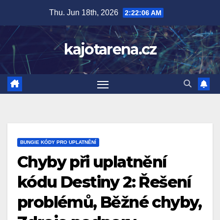
Skip
Thu. Jun 18th, 2026
2:22:07 AM
to
content
kajotarena.cz
BUNGIE KÓDY PRO UPLATNĚNÍ
Chyby při uplatnění
kódu Destiny 2: Řešení
problémů, Běžné chyby,