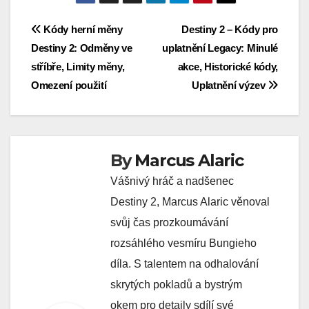
Post
Kódy herní měny
Destiny 2 – Kódy pro
Destiny 2: Odměny ve
uplatnění Legacy: Minulé
navigation
stříbře, Limity měny,
akce, Historické kódy,
Omezení použití
Uplatnění výzev
By
Marcus Alaric
Vášnivý hráč a nadšenec
Destiny 2, Marcus Alaric věnoval
svůj čas prozkoumávání
rozsáhlého vesmíru Bungieho
díla. S talentem na odhalování
skrytých pokladů a bystrým
okem pro detaily sdílí své