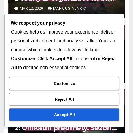
Maximální odměny, Sledování
MAR 12, 2026
MARCUS ALARIC
pokroku
We respect your privacy
Cookies help us improve your experience, deliver
personalized content, and analyze traffic. You can
BUNGIE KÓDY PRO UPLATNĚNÍ
choose which cookies to allow by clicking
Systémy notifikací kódů
Customize
. Click
Accept All
to consent or
Reject
Destiny 2: Upozornění na
All
to decline non-essential cookies.
nové kódy, Jak zůstat
MAR 4, 2026
MARCUS ALARIC
informovaný, Tipy od
komunity
Customize
Reject All
BUNGIE KÓDY PRO UPLATNĚNÍ
Accept All
Kódy pro kosmetiku Destiny
2: Unikátní předměty, Sezónní