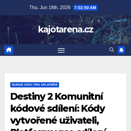
Skip
Thu. Jun 18th, 2026
7:02:51 AM
to
content
kajotarena.cz
BUNGIE KÓDY PRO UPLATNĚNÍ
Destiny 2 Komunitní
kódové sdílení: Kódy
vytvořené uživateli,