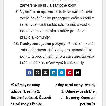
zaměřené na hru a samotné kódy.
Vyhněte se spamu:
Zdržte se nadměrného
zveřejňování nebo propagace vašich kódů v
nesouvisejících diskuzích. To může vést k
negativním vnímáním a může porušovat
pravidla komunity.
Poskytněte jasné pokyny:
Při sdílení kódů
zahrňte jednoduché kroky pro uplatnění. To
pomáhá předejít záměně a zajišťuje, že více
hráčů může úspěšně využít vaše kódy.
Post
Nároky na kódy
Kódy herní měny Destiny
událostí Destiny 2:
2: Odměny ve stříbře,
navigation
Sezónní události, Časově
Limity měny, Omezení
citlivé kódy, Přehled
použití